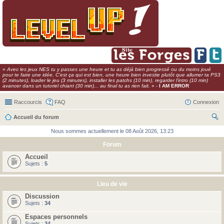
«
Avec les jeux NES tu y passes une heure et tu as déjà bien progressé ou du moins joué
pour te faire une idée. C'est ça qui est bien, une heure bien investie plutôt que allumer ta PS3
(2 minutes), loader le jeu (3 minutes), installer les patchs (10 min), regarder l'intro (10 min)
avancer dans un tutoriel chiant (30 min)... au final tu as rien fait.
» -
I AM ERROR
Raccourcis
FAQ
Connexion
Accueil du forum
ec
Nous sommes actuellement le 08 Août 2026, 13:23
her
Forum
ch
Accueil
Sujets :
5
er
Lieu de vie
Discussion
Sujets :
34
Espaces personnels
Sujets :
34