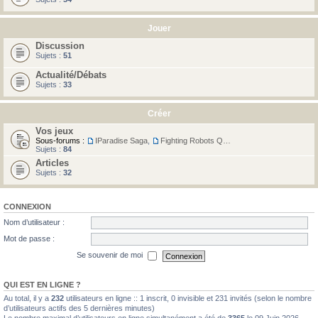
Jouer
Discussion
Sujets :
51
Actualité/Débats
Sujets :
33
Créer
Vos jeux
Sous-forums :
IParadise Saga
,
Fighting Robots Quest
Sujets :
84
Articles
Sujets :
32
CONNEXION
Nom d’utilisateur :
Mot de passe :
Se souvenir de moi
QUI EST EN LIGNE ?
Au total, il y a
232
utilisateurs en ligne :: 1 inscrit, 0 invisible et 231 invités (selon le nombre
d’utilisateurs actifs des 5 dernières minutes)