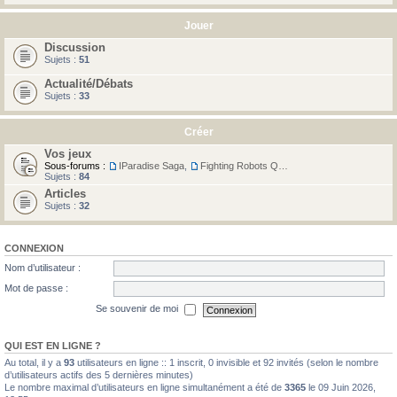
Jouer
Discussion
Sujets :
51
Actualité/Débats
Sujets :
33
Créer
Vos jeux
Sous-forums :
IParadise Saga
,
Fighting Robots Quest
Sujets :
84
Articles
Sujets :
32
CONNEXION
Nom d’utilisateur :
Mot de passe :
Se souvenir de moi
QUI EST EN LIGNE ?
Au total, il y a
93
utilisateurs en ligne :: 1 inscrit, 0 invisible et 92 invités (selon le nombre
d’utilisateurs actifs des 5 dernières minutes)
Le nombre maximal d’utilisateurs en ligne simultanément a été de
3365
le 09 Juin 2026,