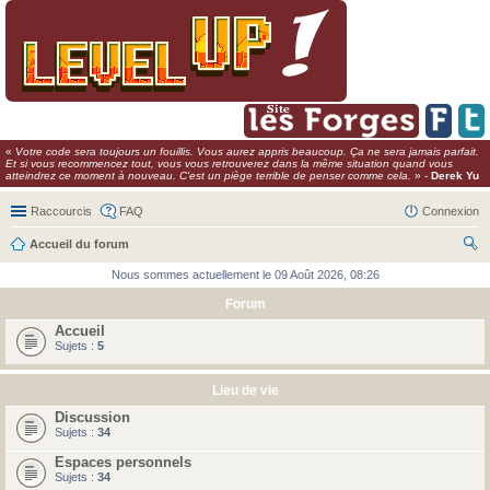
«
Votre code sera toujours un fouillis. Vous aurez appris beaucoup. Ça ne sera jamais parfait.
Et si vous recommencez tout, vous vous retrouverez dans la même situation quand vous
atteindrez ce moment à nouveau. C'est un piège terrible de penser comme cela.
» -
Derek Yu
Raccourcis
FAQ
Connexion
Accueil du forum
ec
Nous sommes actuellement le 09 Août 2026, 08:26
her
Forum
ch
Accueil
Sujets :
5
er
Lieu de vie
Discussion
Sujets :
34
Espaces personnels
Sujets :
34