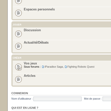
Espaces personnels
JOUER
Discussion
Actualité/Débats
CRÉER
Vos jeux
Sous-forums :
IParadise Saga
,
Fighting Robots Quest
Articles
CONNEXION
Nom d’utilisateur :
Mot de passe :
QUI EST EN LIGNE ?