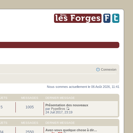
Connexion
Nous sommes actuellement le 06 Août 2026, 11:41
JETS
MESSAGES
DERNIER MESSAGE
Présentation des nouveaux
5
1005
par
PypeBros
C
24 Juil 2017, 23:19
o
n
s
JETS
MESSAGES
DERNIER MESSAGE
u
l
Avez-vous quelque chose à dir…
34
2550
t