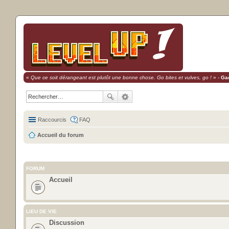
«
Que ce soit dérangeant est plutôt une bonne chose. Go bites et vulves, go !
» -
Ga
Raccourcis
FAQ
Accueil du forum
FORUM
Accueil
LIEU DE VIE
Discussion