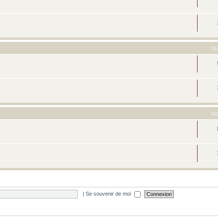
SU
SU
|
Se souvenir de moi