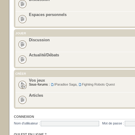
Espaces personnels
JOUER
Discussion
Actualité/Débats
CRÉER
Vos jeux
Sous-forums :
IParadise Saga
,
Fighting Robots Quest
Articles
CONNEXION
Nom d’utilisateur :
Mot de passe :
QUI EST EN LIGNE ?