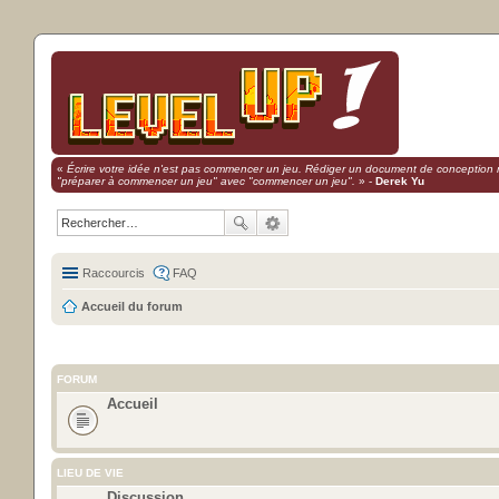
«
Écrire votre idée n'est pas commencer un jeu. Rédiger un document de conception 
"préparer à commencer un jeu" avec "commencer un jeu".
» -
Derek Yu
Raccourcis
FAQ
Accueil du forum
FORUM
Accueil
LIEU DE VIE
Discussion