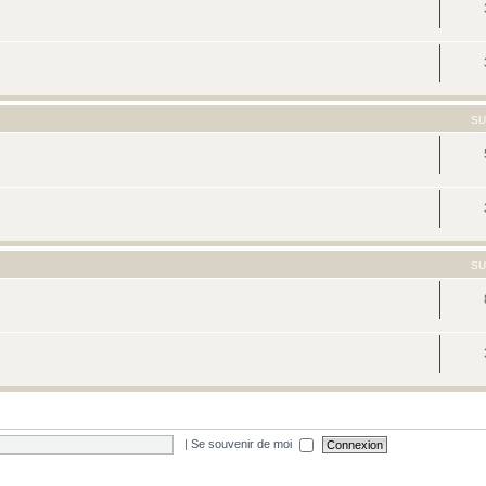
SU
SU
|
Se souvenir de moi