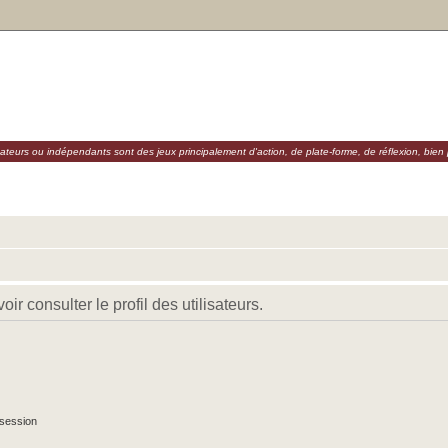
eurs ou indépendants sont des jeux principalement d'action, de plate-forme, de réflexion, bien p
r consulter le profil des utilisateurs.
 session