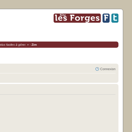
lus faciles à gérer.
» -
Zim
Connexion