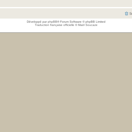
S
Développé par
phpBB
® Forum Software © phpBB Limited
Traduction française officielle
©
Maël Soucaze