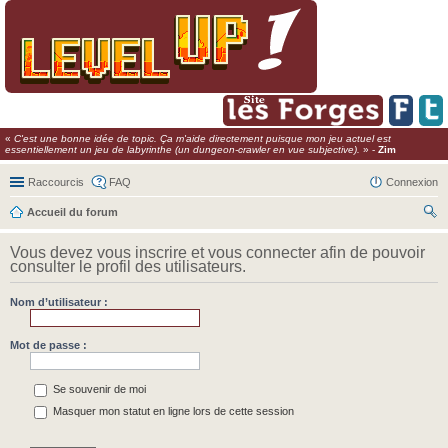
«
C'est une bonne idée de topic. Ça m'aide directement puisque mon jeu actuel est
essentiellement un jeu de labyrinthe (un dungeon-crawler en vue subjective).
» -
Zim
Raccourcis
FAQ
Connexion
Accueil du forum
ec
Vous devez vous inscrire et vous connecter afin de pouvoir
her
consulter le profil des utilisateurs.
ch
Nom d’utilisateur :
er
Mot de passe :
Se souvenir de moi
Masquer mon statut en ligne lors de cette session