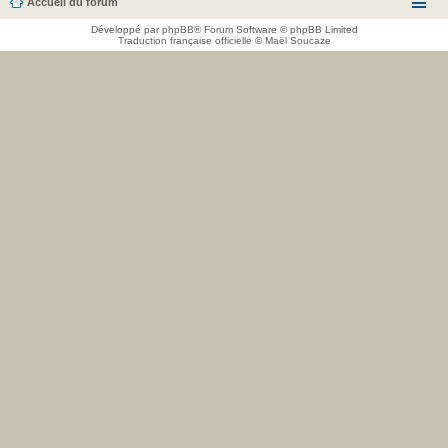
Accueil du forum
Développé par
phpBB
® Forum Software © phpBB Limited
Traduction française officielle
©
Maël Soucaze