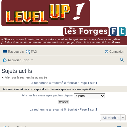
«
Si tu es un peu humain, tu t'en voudras t'avoir embarqué tes équipiers dans cette galère.
[...] Mais l'humanité ne permet pas de terminer un projet, il faut la laisser de côté.
» -
Gaetz
Raccourcis
FAQ
Connexion
Accueil du forum
ec
Sujets actifs
her
Aller sur la recherche avancée
ch
La recherche a retourné 0 résultat • Page
1
sur
1
er
Aucun résultat ne correspond aux termes que vous avez spécifiés.
Afficher les messages publiés depuis
La recherche a retourné 0 résultat • Page
1
sur
1
Atteindre