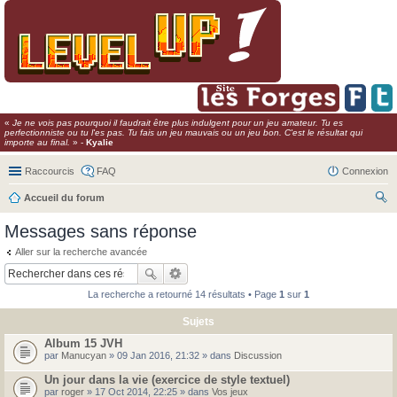
«
Je ne vois pas pourquoi il faudrait être plus indulgent pour un jeu amateur. Tu es
perfectionniste ou tu l'es pas. Tu fais un jeu mauvais ou un jeu bon. C'est le résultat qui
importe au final.
» -
Kyalie
Raccourcis
FAQ
Connexion
Accueil du forum
ec
Messages sans réponse
her
Aller sur la recherche avancée
ch
er
La recherche a retourné 14 résultats • Page
1
sur
1
Sujets
Album 15 JVH
par
Manucyan
» 09 Jan 2016, 21:32 » dans
Discussion
Un jour dans la vie (exercice de style textuel)
par
roger
» 17 Oct 2014, 22:25 » dans
Vos jeux