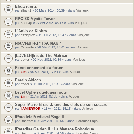
Elidarium Z
par
elhant1
» 16 Mars 2014, 08:39 » dans
Vos jeux
RPG 3D Mystic Tower
par
Kannagi
» 27 Avr 2013, 03:17 » dans
Vos jeux
L'Ankh de Kinbra
par
esziaprez
» 19 Juil 2012, 18:47 » dans
Vos jeux
Nouveau jeu * PACMAN *
par
Cigarette
» 28 Mai 2012, 16:41 » dans
Vos jeux
[LDVELH]Inside The Matrice
par
trotter
» 07 Nov 2011, 02:36 » dans
Vos jeux
Fonctionnement du forum
par
Zim
» 05 Sep 2011, 17:54 » dans
Accueil
Emain Ablach
par
trotter
» 08 Juil 2011, 13:31 » dans
Vos jeux
Level Up! en quelques mots
par
Zim
» 21 Avr 2011, 02:05 » dans
Accueil
Super Mario Bros. 3, une des clefs de son succès
par
I AM ERROR
» 11 Avr 2011, 15:15 » dans
Articles
IParallele Medieval Saga II
par
Dastrem
» 08 Avr 2011, 15:55 » dans
IParadise Saga
IParadise Gaiden II : La Menace Robotique
par
Dastrem
» 08 Avr 2011, 04:50 » dans
IParadise Saga