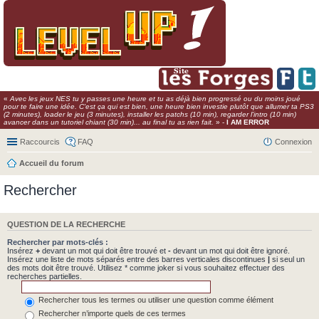
«
Avec les jeux NES tu y passes une heure et tu as déjà bien progressé ou du moins joué
pour te faire une idée. C'est ça qui est bien, une heure bien investie plutôt que allumer ta PS3
(2 minutes), loader le jeu (3 minutes), installer les patchs (10 min), regarder l'intro (10 min)
avancer dans un tutoriel chiant (30 min)... au final tu as rien fait.
» -
I AM ERROR
Raccourcis
FAQ
Connexion
Accueil du forum
Rechercher
QUESTION DE LA RECHERCHE
Rechercher par mots-clés :
Insérez
+
devant un mot qui doit être trouvé et
-
devant un mot qui doit être ignoré.
Insérez une liste de mots séparés entre des barres verticales discontinues
|
si seul un
des mots doit être trouvé. Utilisez * comme joker si vous souhaitez effectuer des
recherches partielles.
Rechercher tous les termes ou utiliser une question comme élément
Rechercher n’importe quels de ces termes