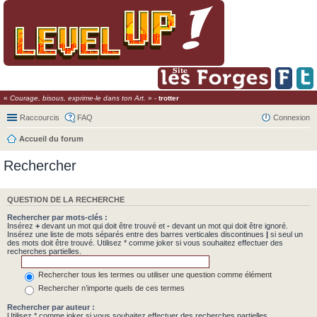
«
Courage, bisous, exprime-le dans ton Art.
» -
trotter
Raccourcis
FAQ
Connexion
Accueil du forum
Rechercher
QUESTION DE LA RECHERCHE
Rechercher par mots-clés :
Insérez
+
devant un mot qui doit être trouvé et
-
devant un mot qui doit être ignoré.
Insérez une liste de mots séparés entre des barres verticales discontinues
|
si seul un
des mots doit être trouvé. Utilisez * comme joker si vous souhaitez effectuer des
recherches partielles.
Rechercher tous les termes ou utiliser une question comme élément
Rechercher n’importe quels de ces termes
Rechercher par auteur :
Utilisez * comme joker si vous souhaitez effectuer des recherches partielles.