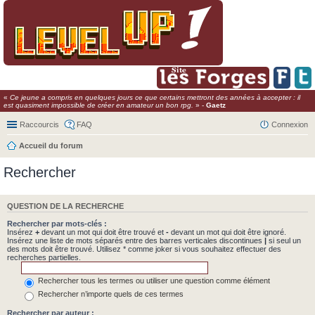
«
Ce jeune a compris en quelques jours ce que certains mettront des années à accepter : il
est quasiment impossible de créer en amateur un bon rpg.
» -
Gaetz
Raccourcis
FAQ
Connexion
Accueil du forum
Rechercher
QUESTION DE LA RECHERCHE
Rechercher par mots-clés :
Insérez
+
devant un mot qui doit être trouvé et
-
devant un mot qui doit être ignoré.
Insérez une liste de mots séparés entre des barres verticales discontinues
|
si seul un
des mots doit être trouvé. Utilisez * comme joker si vous souhaitez effectuer des
recherches partielles.
Rechercher tous les termes ou utiliser une question comme élément
Rechercher n’importe quels de ces termes
Rechercher par auteur :