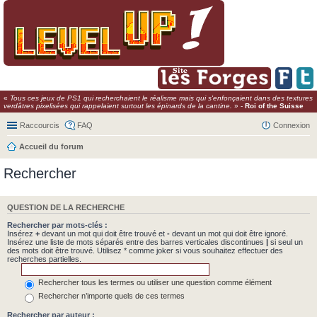
«
Tous ces jeux de PS1 qui recherchaient le réalisme mais qui s'enfonçaient dans des textures
verdâtres pixelisées qui rappelaient surtout les épinards de la cantine.
» -
Roi of the Suisse
Raccourcis
FAQ
Connexion
Accueil du forum
Rechercher
QUESTION DE LA RECHERCHE
Rechercher par mots-clés :
Insérez
+
devant un mot qui doit être trouvé et
-
devant un mot qui doit être ignoré.
Insérez une liste de mots séparés entre des barres verticales discontinues
|
si seul un
des mots doit être trouvé. Utilisez * comme joker si vous souhaitez effectuer des
recherches partielles.
Rechercher tous les termes ou utiliser une question comme élément
Rechercher n’importe quels de ces termes
Rechercher par auteur :