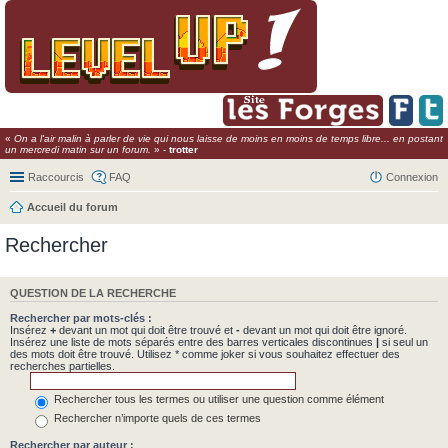
«
On a l'air malin à parler de vie qui nous laisse de moins en moins de temps libre... en postant
un mercredi matin sur un forum.
» -
trotter
Raccourcis
FAQ
Connexion
Accueil du forum
Rechercher
QUESTION DE LA RECHERCHE
Rechercher par mots-clés :
Insérez
+
devant un mot qui doit être trouvé et
-
devant un mot qui doit être ignoré.
Insérez une liste de mots séparés entre des barres verticales discontinues
|
si seul un
des mots doit être trouvé. Utilisez * comme joker si vous souhaitez effectuer des
recherches partielles.
Rechercher tous les termes ou utiliser une question comme élément
Rechercher n’importe quels de ces termes
Rechercher par auteur :