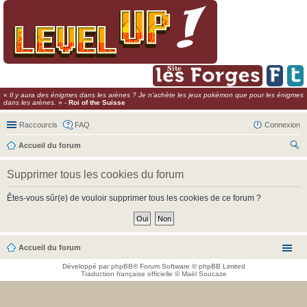
«
Il y aura des énigmes dans les arènes ? Je n'achète les jeux pokémon que pour les énigmes
dans les arènes.
» -
Roi of the Suisse
Raccourcis
FAQ
Connexion
Accueil du forum
ec
Supprimer tous les cookies du forum
her
ch
Êtes-vous sûr(e) de vouloir supprimer tous les cookies de ce forum ?
er
Accueil du forum
Développé par
phpBB
® Forum Software © phpBB Limited
Traduction française officielle
©
Maël Soucaze