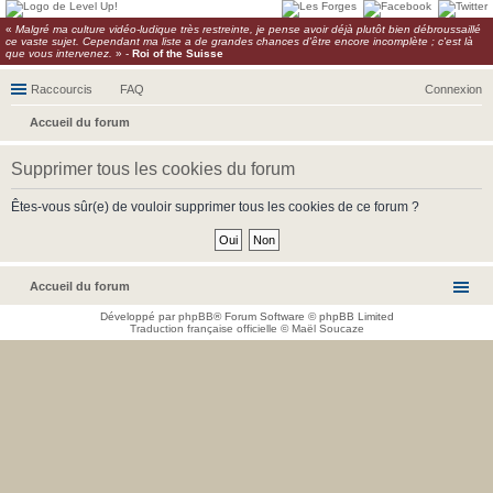
«
Malgré ma culture vidéo-ludique très restreinte, je pense avoir déjà plutôt bien débroussaillé
ce vaste sujet. Cependant ma liste a de grandes chances d'être encore incomplète ; c'est là
que vous intervenez.
» -
Roi of the Suisse
Raccourcis
FAQ
Connexion
Accueil du forum
ec
Supprimer tous les cookies du forum
her
ch
Êtes-vous sûr(e) de vouloir supprimer tous les cookies de ce forum ?
er
Accueil du forum
Développé par
phpBB
® Forum Software © phpBB Limited
Traduction française officielle
©
Maël Soucaze