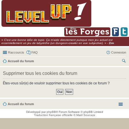
«
C'est une bonne idée de topic. Ça m'aide directement puisque mon jeu actuel est
essentiellement un jeu de labyrinthe (un dungeon-crawler en vue subjective).
» -
Zim
Raccourcis
FAQ
Connexion
Accueil du forum
ec
Supprimer tous les cookies du forum
her
ch
Êtes-vous sûr(e) de vouloir supprimer tous les cookies de ce forum ?
er
Accueil du forum
Développé par
phpBB
® Forum Software © phpBB Limited
Traduction française officielle
©
Maël Soucaze