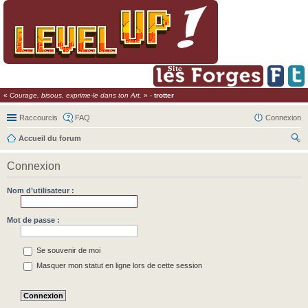
«
Courage, bisous, exprime-le dans ton Art.
» -
trotter
Raccourcis
FAQ
Connexion
Accueil du forum
ec
Connexion
her
ch
Nom d’utilisateur :
er
Mot de passe :
Se souvenir de moi
Masquer mon statut en ligne lors de cette session