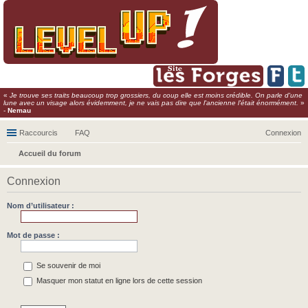
«
Je trouve ses traits beaucoup trop grossiers, du coup elle est moins crédible. On parle d'une
lune avec un visage alors évidemment, je ne vais pas dire que l'ancienne l'était énormément.
»
-
Nemau
Raccourcis
FAQ
Connexion
Accueil du forum
ec
Connexion
her
ch
Nom d’utilisateur :
er
Mot de passe :
Se souvenir de moi
Masquer mon statut en ligne lors de cette session