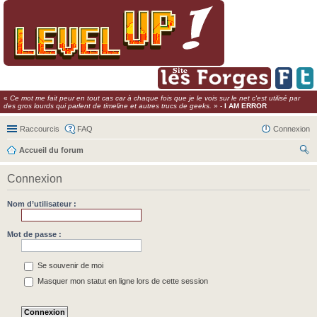
«
Ce mot me fait peur en tout cas car à chaque fois que je le vois sur le net c'est utilisé par
des gros lourds qui parlent de timeline et autres trucs de geeks.
» -
I AM ERROR
Raccourcis
FAQ
Connexion
Accueil du forum
ec
Connexion
her
ch
Nom d’utilisateur :
er
Mot de passe :
Se souvenir de moi
Masquer mon statut en ligne lors de cette session