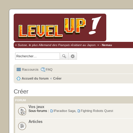
«
Suisse, le plus Allemand des Français résidant au Japon.
» -
Nemau
Raccourcis
FAQ
Accueil du forum
Créer
Créer
FORUM
Vos jeux
Sous-forums :
IParadise Saga
,
Fighting Robots Quest
Articles