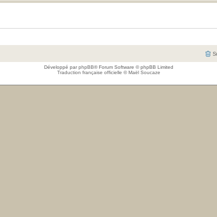
S
Développé par
phpBB
® Forum Software © phpBB Limited
Traduction française officielle
©
Maël Soucaze