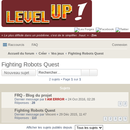
«
Le plus difficile dans un problème, c'est de le simplifier. :haut:
» -
Zim
Raccourcis
FAQ
Connexion
Accueil du forum
Créer
Vos jeux
Fighting Robots Quest
ec
Fighting Robots Quest
her
Nouveau sujet
ch
2 sujets • Page
1
sur
1
er
Sujets
FRQ - Blog du projet
Dernier message par
I AM ERROR
«
24 Oct 2016, 02:28
Réponses :
28
1
2
Fighting Robots Quest
Dernier message par
Vincent
«
29 Déc 2015, 11:47
Réponses :
110
1
2
3
4
5
Afficher les sujets publiés depuis :