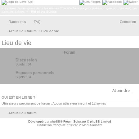
«
Il y aura des énigmes dans les arènes ? Je n'achète les jeux pokémon que pour les énigmes
dans les arènes.
» -
Roi of the Suisse
Raccourcis
FAQ
Connexion
Accueil du forum
Lieu de vie
ec
Lieu de vie
her
Forum
ch
Discussion
er
Sujets :
34
Espaces personnels
Sujets :
34
Atteindre
QUI EST EN LIGNE ?
Utilisateurs parcourant ce forum : Aucun utilisateur inscrit et 12 invités
Accueil du forum
Développé par
phpBB
® Forum Software © phpBB Limited
Traduction française officielle
©
Maël Soucaze