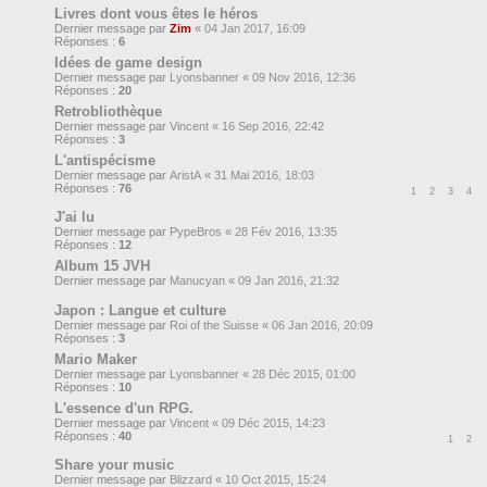
Livres dont vous êtes le héros
Dernier message par
Zim
«
04 Jan 2017, 16:09
Réponses :
6
Idées de game design
Dernier message par
Lyonsbanner
«
09 Nov 2016, 12:36
Réponses :
20
Retrobliothèque
Dernier message par
Vincent
«
16 Sep 2016, 22:42
Réponses :
3
L'antispécisme
Dernier message par
AristA
«
31 Mai 2016, 18:03
Réponses :
76
1
2
3
4
J'ai lu
Dernier message par
PypeBros
«
28 Fév 2016, 13:35
Réponses :
12
Album 15 JVH
Dernier message par
Manucyan
«
09 Jan 2016, 21:32
Japon : Langue et culture
Dernier message par
Roi of the Suisse
«
06 Jan 2016, 20:09
Réponses :
3
Mario Maker
Dernier message par
Lyonsbanner
«
28 Déc 2015, 01:00
Réponses :
10
L'essence d'un RPG.
Dernier message par
Vincent
«
09 Déc 2015, 14:23
Réponses :
40
1
2
Share your music
Dernier message par
Blizzard
«
10 Oct 2015, 15:24