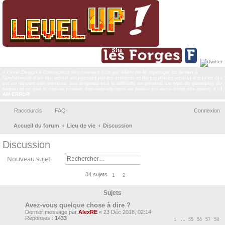
«
Level Design = Conception des niveaux d'un jeu allant de la topologie du terrain à
l'architecture d'un lieu urbain en passant par les ennemis et bonus placés ainsi que tout ce qui
est en rapport aux missions, aux énigmes et à la difficulté en général. Le type de gameplay du
niveau et ce que le niveau procure émotionnellement au joueur est aussi entre ses mains.
» -
I
AM ERROR
Raccourcis
FAQ
Connexion
Accueil du forum
Lieu de vie
Discussion
ec
Discussion
her
Nouveau sujet
ch
er
34 sujets
1
2
Sujets
Avez-vous quelque chose à dire ?
Dernier message par
AlexRE
«
23 Déc 2018, 02:14
Réponses :
1433
1
…
55
56
57
58