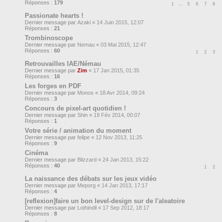
Réponses :
179
1
…
5
6
7
8
Passionate hearts !
Dernier message par
Azaki
«
14 Juin 2015, 12:07
Réponses :
21
Trombinoscope
Dernier message par
Nemau
«
03 Mai 2015, 12:47
Réponses :
60
1
2
3
Retrouvailles IAE/Némau
Dernier message par
Zim
«
17 Jan 2015, 01:35
Réponses :
16
Les forges en PDF
Dernier message par
Monos
«
18 Avr 2014, 09:24
Réponses :
3
Concours de pixel-art quotidien !
Dernier message par
Shin
«
19 Fév 2014, 00:07
Réponses :
1
Votre série / animation du moment
Dernier message par
felipe
«
12 Nov 2013, 11:25
Réponses :
9
Cinéma
Dernier message par
Blizzard
«
24 Jan 2013, 15:22
Réponses :
40
1
2
La naissance des débats sur les jeux vidéo
Dernier message par
Meporg
«
14 Jan 2013, 17:17
Réponses :
4
[reflexion]faire un bon level-design sur de l'aleatoire
Dernier message par
Lothindil
«
17 Sep 2012, 18:17
Réponses :
8