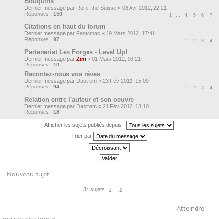
Bouquins
Dernier message par
Roi of the Suisse
«
08 Avr 2012, 22:21
Réponses :
150
1
…
4
5
6
7
Citations en haut du forum
Dernier message par
Fantomas
«
19 Mars 2012, 17:41
Réponses :
97
1
2
3
4
Partenariat Les Forges - Level Up!
Dernier message par
Zim
«
01 Mars 2012, 03:21
Réponses :
10
Racontez-nous vos rêves
Dernier message par
Dastrem
«
23 Fév 2012, 15:09
Réponses :
94
1
2
3
4
Relation entre l'auteur et son oeuvre
Dernier message par
Dastrem
«
21 Fév 2012, 13:10
Réponses :
18
Afficher les sujets publiés depuis :
Trier par
Nouveau sujet
34 sujets
1
2
Atteindre