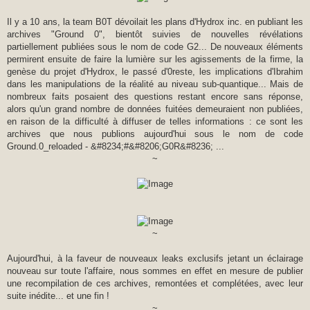
Il y a 10 ans, la team B0T dévoilait les plans d'Hydrox inc. en publiant les
archives "Ground 0", bientôt suivies de nouvelles révélations
partiellement publiées sous le nom de code G2... De nouveaux éléments
permirent ensuite de faire la lumière sur les agissements de la firme, la
genèse du projet d'Hydrox, le passé d'0reste, les implications d'Ibrahim
dans les manipulations de la réalité au niveau sub-quantique... Mais de
nombreux faits posaient des questions restant encore sans réponse,
alors qu'un grand nombre de données fuitées demeuraient non publiées,
en raison de la difficulté à diffuser de telles informations : ce sont les
archives que nous publions aujourd'hui sous le nom de code
Ground.0_reloaded - &#8234;#&#8206;G0R&#8236; ...
~
~
Aujourd'hui, à la faveur de nouveaux leaks exclusifs jetant un éclairage
nouveau sur toute l'affaire, nous sommes en effet en mesure de publier
une recompilation de ces archives, remontées et complétées, avec leur
suite inédite... et une fin !
~