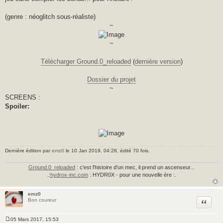
(genre : néoglitch sous-réaliste)
~
~
Télécharger Ground.0_reloaded
(
dernière version
)
Dossier du projet
~
SCREENS :
Spoiler:
Dernière édition par
emz0
le 10 Jan 2019, 04:28, édité 70 fois.
Ground.0_reloaded
: c'est l'histoire d'un mec, il prend un ascenseur...
.:
hydrox-inc.com
: HYDR0X - pour une nouvelle ère :.
emz0
Citer
Bon coureur
05 Mars 2017, 15:53