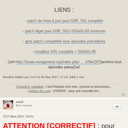
LIENS :
-
patch de mise à jour pour G0R, S01 complète
-
patch léger pour G0R, S01+S02e01-03 minimum
-
gros patch compatible tous épisodes précédents
-
installeur S01 complète + S02e01-06
- [url=
http://lunae.revegeneral.org/index.php/ ... 1/file/297
]archive tous
épisodes parus[/url
Dernière édition par
emz0
le 30 Sep 2017, 17:13, édité 1 fois.
Ground.0_reloaded
: c'est l'histoire d'un mec, il prend un ascenseur...
.:
hydrox-inc.com
: HYDR0X - pour une nouvelle ère :.
emz0
Citer
Bon coureur
27 Mars 2017, 03:51
M
e
ATTENTION [CORRECTIF]
:
pour
s