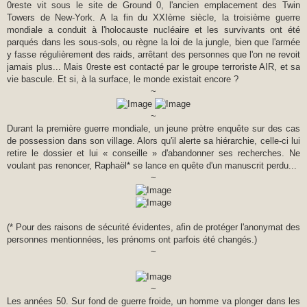
0reste vit sous le site de Ground 0, l'ancien emplacement des Twin
Towers de New-York. A la fin du XXIème siècle, la troisième guerre
mondiale a conduit à l'holocauste nucléaire et les survivants ont été
parqués dans les sous-sols, ou règne la loi de la jungle, bien que l'armée
y fasse régulièrement des raids, arrêtant des personnes que l'on ne revoit
jamais plus... Mais 0reste est contacté par le groupe terroriste AIR, et sa
vie bascule. Et si, à la surface, le monde existait encore ?
~
~
Durant la première guerre mondiale, un jeune prètre enquête sur des cas
de possession dans son village. Alors qu'il alerte sa hiérarchie, celle-ci lui
retire le dossier et lui « conseille » d'abandonner ses recherches. Ne
voulant pas renoncer, Raphaël* se lance en quête d'un manuscrit perdu...
~
(* Pour des raisons de sécurité évidentes, afin de protéger l'anonymat des
personnes mentionnées, les prénoms ont parfois été changés.)
~
~
Les années 50. Sur fond de guerre froide, un homme va plonger dans les