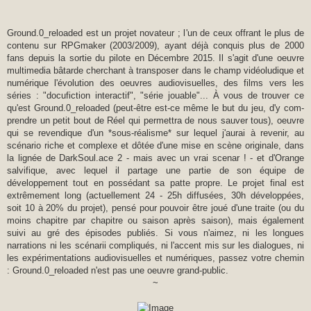
Ground.0_reloaded est un projet novateur ; l'un de ceux offrant le plus de
contenu sur RPGmaker (2003/2009), ayant déjà conquis plus de 2000
fans depuis la sortie du pilote en Décembre 2015. Il s'agit d'une oeuvre
multimedia bâtarde cherchant à transposer dans le champ vidéoludique et
numérique l'évolution des oeuvres audiovisuelles, des films vers les
séries : "docufiction interactif", "série jouable"... À vous de trouver ce
qu'est Ground.0_reloaded (peut-être est-ce même le but du jeu, d'y com-
prendre un petit bout de Réel qui permettra de nous sauver tous), oeuvre
qui se revendique d'un *sous-réalisme* sur lequel j'aurai à revenir, au
scénario riche et complexe et dôtée d'une mise en scène originale, dans
la lignée de DarkSoul.ace 2 - mais avec un vrai scenar ! - et d'Orange
salvifique, avec lequel il partage une partie de son équipe de
développement tout en possédant sa patte propre. Le projet final est
extrêmement long (actuellement 24 - 25h diffusées, 30h développées,
soit 10 à 20% du projet), pensé pour pouvoir être joué d'une traite (ou du
moins chapitre par chapitre ou saison après saison), mais également
suivi au gré des épisodes publiés. Si vous n'aimez, ni les longues
narrations ni les scénarii compliqués, ni l'accent mis sur les dialogues, ni
les expérimentations audiovisuelles et numériques, passez votre chemin
: Ground.0_reloaded n'est pas une oeuvre grand-public.
~