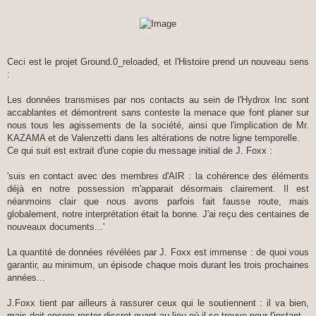
Ceci est le projet Ground.0_reloaded, et l'Histoire prend un nouveau sens
:
Les données transmises par nos contacts au sein de l'Hydrox Inc sont
accablantes et démontrent sans conteste la menace que font planer sur
nous tous les agissements de la société, ainsi que l'implication de Mr.
KAZAMA et de Valenzetti dans les altérations de notre ligne temporelle.
Ce qui suit est extrait d'une copie du message initial de J. Foxx :
'suis en contact avec des membres d'AIR : la cohérence des éléments
déjà en notre possession m'apparait désormais clairement. Il est
néanmoins clair que nous avons parfois fait fausse route, mais
globalement, notre interprétation était la bonne. J'ai reçu des centaines de
nouveaux documents...'
La quantité de données révélées par J. Foxx est immense : de quoi vous
garantir, au minimum, un épisode chaque mois durant les trois prochaines
années...
J.Foxx tient par ailleurs à rassurer ceux qui le soutiennent : il va bien,
mais doit encore rester discret quant au lieu où il se trouve pour l'instant.