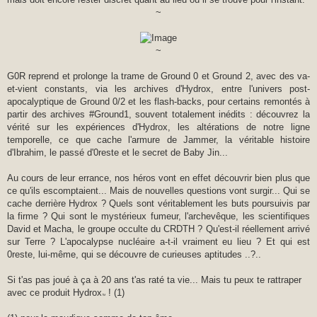
~
~
G0R reprend et prolonge la trame de Ground 0 et Ground 2, avec des va-
et-vient constants, via les archives d'Hydrox, entre l'univers post-
apocalyptique de Ground 0/2 et les flash-backs, pour certains remontés à
partir des archives #Ground1, souvent totalement inédits : découvrez la
vérité sur les expériences d'Hydrox, les altérations de notre ligne
temporelle, ce que cache l'armure de Jammer, la véritable histoire
d'Ibrahim, le passé d'0reste et le secret de Baby Jin...
Au cours de leur errance, nos héros vont en effet découvrir bien plus que
ce qu'ils escomptaient... Mais de nouvelles questions vont surgir... Qui se
cache derrière Hydrox ? Quels sont véritablement les buts poursuivis par
la firme ? Qui sont le mystérieux fumeur, l'archevêque, les scientifiques
David et Macha, le groupe occulte du CRDTH ? Qu'est-il réellement arrivé
sur Terre ? L'apocalypse nucléaire a-t-il vraiment eu lieu ? Et qui est
0reste, lui-même, qui se découvre de curieuses aptitudes ..?..
Si t'as pas joué à ça à 20 ans t'as raté ta vie... Mais tu peux te rattraper
avec ce produit Hydrox
! (1)
TM