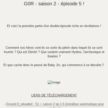
e
G0R - saison 2 - épisode 5 !
s
s
a
g
e
Et voici la première partie d'un double-épisode riche en révélations !
Comment nos héros vont-ils se sortir du pétrin dans lequel ils se sont
fourrés ? Qui est Dimitri ? Que veulent vraiment Hydrox, l'archevèque et
Ibrahim ?
Et que cache donc le passé de Baby Jin, qui commence à se dévoiler.?.
LIENS DE TÉLÉCHARGEMENT
-
Ground.0_reloaded : S1 + saison 2 ep.1-5 (installeur automatique pour