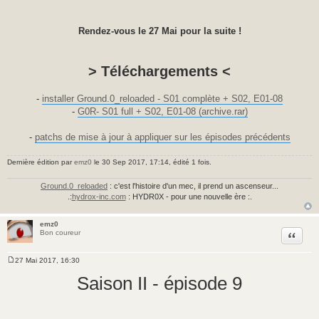
Rendez-vous le 27 Mai pour la suite !
> Téléchargements <
-
installer Ground.0_reloaded - S01 complète + S02, E01-08
-
G0R- S01 full + S02, E01-08 (archive.rar)
-
patchs de mise à jour à appliquer sur les épisodes précédents
Dernière édition par
emz0
le 30 Sep 2017, 17:14, édité 1 fois.
Ground.0_reloaded
: c'est l'histoire d'un mec, il prend un ascenseur...
.:
hydrox-inc.com
: HYDR0X - pour une nouvelle ère :.
emz0
Citer
Bon coureur
27 Mai 2017, 16:30
M
e
Saison II - épisode 9
s
s
a
g
e