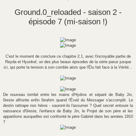
s
s
a
Ground.0_reloaded - saison 2 -
g
e
épisode 7 (mi-saison !)
C'est le moment de conclure ce chapitre 2.1, avec l'incroyable partie de
Reyda et Hyunkel, un des plus beaux épisodes de la série parus jusque
ici, qui porte la tension à son comble alors que l'Élu fait face à la Vérité...
De nouveau tombé entre les mains d'Hydrox et séparé de Baby Jin,
0reste affronte enfin Ibrahim quand l'Éveil du Messager s'accomplit. Le
destin rattrape nos héros - sauront-ils l'assumer ? Quel secret entoure la
naissance d'0reste, l'enfance de Baby Jin, le Projet de son père et les
apparitions auxquelles est confronté le père Gabriel dans les années 1910
?