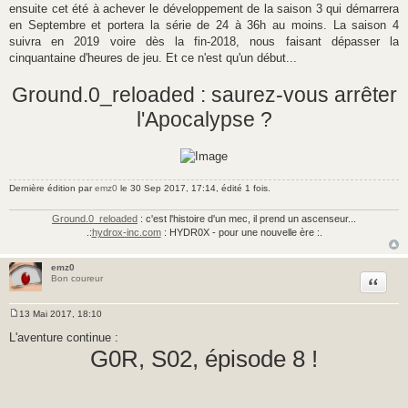
ensuite cet été à achever le développement de la saison 3 qui démarrera
en Septembre et portera la série de 24 à 36h au moins. La saison 4
suivra en 2019 voire dès la fin-2018, nous faisant dépasser la
cinquantaine d'heures de jeu. Et ce n'est qu'un début...
Ground.0_reloaded : saurez-vous arrêter
l'Apocalypse ?
Dernière édition par
emz0
le 30 Sep 2017, 17:14, édité 1 fois.
Ground.0_reloaded
: c'est l'histoire d'un mec, il prend un ascenseur...
.:
hydrox-inc.com
: HYDR0X - pour une nouvelle ère :.
emz0
Citer
Bon coureur
13 Mai 2017, 18:10
M
e
L'aventure continue :
s
G0R, S02, épisode 8 !
s
a
g
e