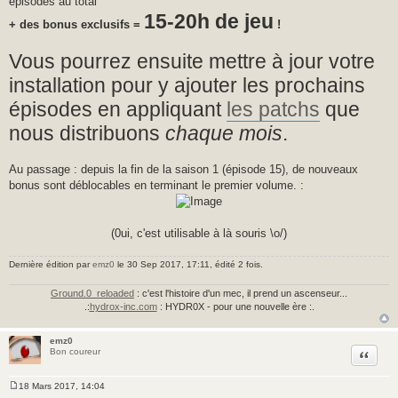
épisodes au total
15-20h de jeu
+ des bonus exclusifs =
!
Vous pourrez ensuite mettre à jour votre
installation pour y ajouter les prochains
épisodes en appliquant
les patchs
que
nous distribuons
chaque mois
.
Au passage : depuis la fin de la saison 1 (épisode 15), de nouveaux
bonus sont déblocables en terminant le premier volume. :
(0ui, c'est utilisable à là souris \o/)
Dernière édition par
emz0
le 30 Sep 2017, 17:11, édité 2 fois.
Ground.0_reloaded
: c'est l'histoire d'un mec, il prend un ascenseur...
.:
hydrox-inc.com
: HYDR0X - pour une nouvelle ère :.
emz0
Citer
Bon coureur
18 Mars 2017, 14:04
M