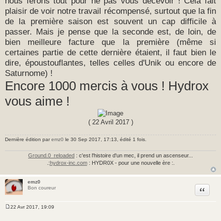
nous ferons tout pour ne pas vous décevoir ! Cela fait
plaisir de voir notre travail récompensé, surtout que la fin
de la première saison est souvent un cap difficile à
passer. Mais je pense que la seconde est, de loin, de
bien meilleure facture que la première (même si
certaines partie de cette dernière étaient, il faut bien le
dire, époustouflantes, telles celles d'Unik ou encore de
Saturnome) !
Encore 1000 mercis à vous ! Hydrox
vous aime !
( 22 Avril 2017 )
Dernière édition par
emz0
le 30 Sep 2017, 17:13, édité 1 fois.
Ground.0_reloaded
: c'est l'histoire d'un mec, il prend un ascenseur...
.:
hydrox-inc.com
: HYDR0X - pour une nouvelle ère :.
emz0
Citer
Bon coureur
22 Avr 2017, 19:09
M
e
.