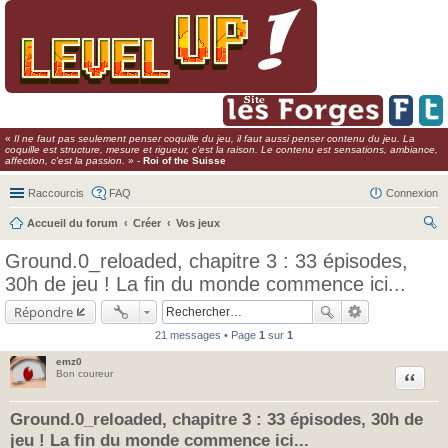
«
Il ne faut pas seulement penser coquille du jeu, il faut aussi penser contenu du jeu. La
coquille est structure, mesure et rigueur, c'est la raison. Le contenu est sensations, ambiance,
affection, c'est la passion.
» -
Roi of the Suisse
Raccourcis
FAQ
Connexion
Accueil du forum
Créer
Vos jeux
ec
Ground.0_reloaded, chapitre 3 : 33 épisodes,
her
30h de jeu ! La fin du monde commence ici...
ch
Répondre
er
21 messages • Page
1
sur
1
emz0
Citer
Bon coureur
Ground.0_reloaded, chapitre 3 : 33 épisodes, 30h de
jeu ! La fin du monde commence ici...