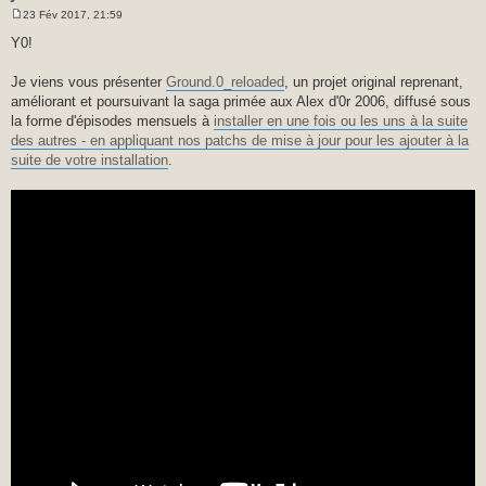
23 Fév 2017, 21:59
M
e
Y0!
s
s
a
Je viens vous présenter
Ground.0_reloaded
, un projet original reprenant,
g
améliorant et poursuivant la saga primée aux Alex d'0r 2006, diffusé sous
e
la forme d'épisodes mensuels à
installer en une fois ou les uns à la suite
des autres - en appliquant nos patchs de mise à jour pour les ajouter à la
suite de votre installation
.