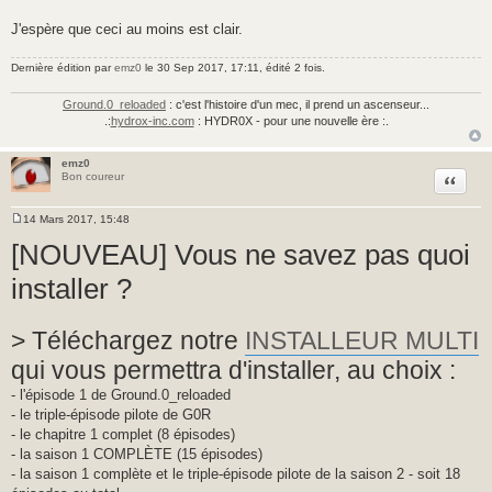
J'espère que ceci au moins est clair.
Dernière édition par
emz0
le 30 Sep 2017, 17:11, édité 2 fois.
Ground.0_reloaded
: c'est l'histoire d'un mec, il prend un ascenseur...
.:
hydrox-inc.com
: HYDR0X - pour une nouvelle ère :.
emz0
Citer
Bon coureur
14 Mars 2017, 15:48
M
e
[NOUVEAU] Vous ne savez pas quoi
s
s
installer ?
a
g
e
> Téléchargez notre
INSTALLEUR MULTI
qui vous permettra d'installer, au choix :
- l'épisode 1 de Ground.0_reloaded
- le triple-épisode pilote de G0R
- le chapitre 1 complet (8 épisodes)
- la saison 1 COMPLÈTE (15 épisodes)
- la saison 1 complète et le triple-épisode pilote de la saison 2 - soit 18