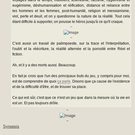
voyages dans le temps, multivers, scientisme, racisme, hygiénisme et
eugénisme, déshumanisation et réification, distance et reliance entre
les hommes et les femmes, post-humanité, religion et messianisme,
viol, perte et deuil, et on y questionne la nature de la réalité. Tout cela
étant difficile à supporter, on pousse le héros jusqu'à ce qu'il craque.
~
~
C'est aussi un travail de palimpseste, sur la trace et l'interprétation,
l'oubli et la réécriture, la réalité alternée et la porosité entre Réel et
fiction.
Ah, et il y a des morts aussi. Beaucoup.
En fait je crois que l'un des principaux buts du jeu, y compris pour moi,
est de comprendre de quoi
ça parle
. Disons que ça cause de l'existence
et de la difficulté d'être, et de trouver sa place.
Ce qui est sûr, c'est que ce n'est un jeu que dans la mesure où la vie en
est un. Et pas toujours drôle.
~
~
Synopsis