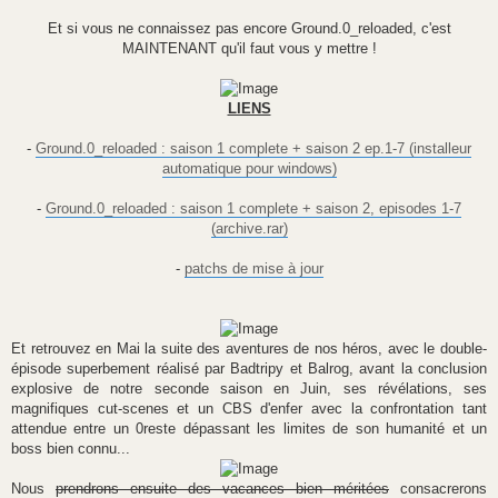
Et si vous ne connaissez pas encore Ground.0_reloaded, c'est
MAINTENANT qu'il faut vous y mettre !
LIENS
-
Ground.0_reloaded : saison 1 complete + saison 2 ep.1-7 (installeur
automatique pour windows)
-
Ground.0_reloaded : saison 1 complete + saison 2, episodes 1-7
(archive.rar)
-
patchs de mise à jour
Et retrouvez en Mai la suite des aventures de nos héros, avec le double-
épisode superbement réalisé par Badtripy et Balrog, avant la conclusion
explosive de notre seconde saison en Juin, ses révélations, ses
magnifiques cut-scenes et un CBS d'enfer avec la confrontation tant
attendue entre un 0reste dépassant les limites de son humanité et un
boss bien connu...
Nous
prendrons ensuite des vacances bien méritées
consacrerons