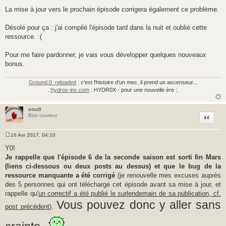
La mise à jour vers le prochain épisode corrigera également ce problème.
Désolé pour ça : j'ai compilé l'épisode tard dans la nuit et oublié cette
ressource. :(
Pour me faire pardonner, je vais vous développer quelques nouveaux
bonus.
Ground.0_reloaded
: c'est l'histoire d'un mec, il prend un ascenseur...
.:
hydrox-inc.com
: HYDR0X - pour une nouvelle ère :.
emz0
Citer
Bon coureur
16 Avr 2017, 04:10
M
e
Y0!
s
Je rappelle que l'épisode 6 de la seconde saison est sorti fin Mars
s
a
(liens ci-dessous ou deux posts au dessus) et que le bug de la
g
ressource manquante a été corrigé
(je renouvelle mes excuses auprès
e
des 5 personnes qui ont téléchargé cet épisode avant sa mise à jour, et
rappelle qu'
un correctif a été publié le surlendemain de sa publication, cf.
Vous pouvez donc y aller sans
post précédent
).