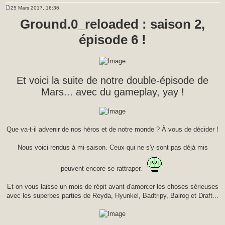
25 Mars 2017, 16:36
M
e
Ground.0_reloaded : saison 2,
s
s
épisode 6 !
a
g
e
Et voici la suite de notre double-épisode de
Mars... avec du gameplay, yay !
Que va-t-il advenir de nos héros et de notre monde ? À vous de décider !
Nous voici rendus à mi-saison. Ceux qui ne s'y sont pas déjà mis
peuvent encore se rattraper.
Et on vous laisse un mois de répit avant d'amorcer les choses sérieuses
avec les superbes parties de Reyda, Hyunkel, Badtripy, Balrog et Draft...