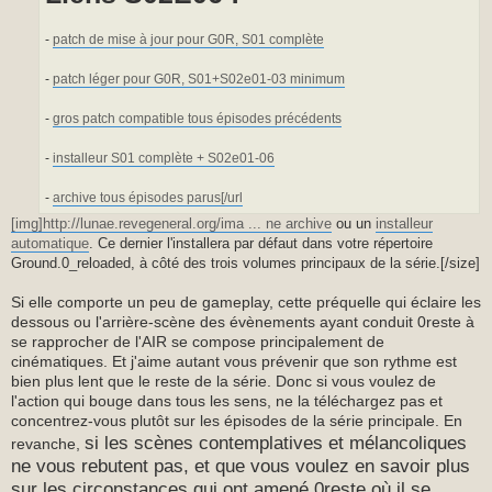
-
patch de mise à jour pour G0R, S01 complète
-
patch léger pour G0R, S01+S02e01-03 minimum
-
gros patch compatible tous épisodes précédents
-
installeur S01 complète + S02e01-06
-
archive tous épisodes parus[/url
[img]http://lunae.revegeneral.org/ima ... ne archive
ou un
installeur
automatique
. Ce dernier l'installera par défaut dans votre répertoire
Ground.0_reloaded, à côté des trois volumes principaux de la série.[/size]
Si elle comporte un peu de gameplay, cette préquelle qui éclaire les
dessous ou l'arrière-scène des évènements ayant conduit 0reste à
se rapprocher de l'AIR se compose principalement de
cinématiques. Et j'aime autant vous prévenir que son rythme est
bien plus lent que le reste de la série. Donc si vous voulez de
l'action qui bouge dans tous les sens, ne la téléchargez pas et
concentrez-vous plutôt sur les épisodes de la série principale. En
si les scènes contemplatives et mélancoliques
revanche,
ne vous rebutent pas, et que vous voulez en savoir plus
sur les circonstances qui ont amené 0reste où il se