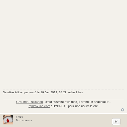
Dernière édition par
emz0
le 10 Jan 2019, 04:29, édité 2 fois.
Ground.0_reloaded
: c'est l'histoire d'un mec, il prend un ascenseur...
.:
hydrox-inc.com
: HYDR0X - pour une nouvelle ère :.
emz0
Citer
Bon coureur