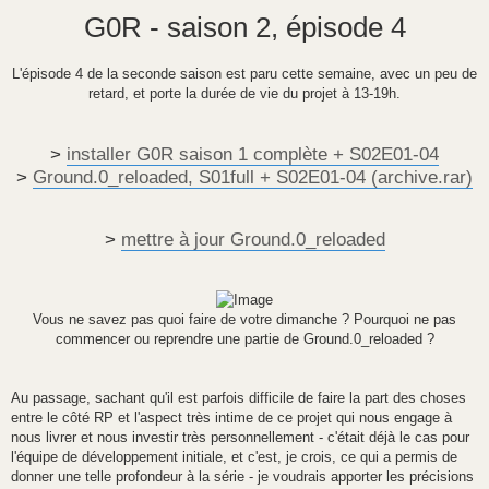
M
e
G0R - saison 2, épisode 4
s
s
a
g
L'épisode 4 de la seconde saison est paru cette semaine, avec un peu de
e
retard, et porte la durée de vie du projet à 13-19h.
>
installer G0R saison 1 complète + S02E01-04
>
Ground.0_reloaded, S01full + S02E01-04 (archive.rar)
>
mettre à jour Ground.0_reloaded
Vous ne savez pas quoi faire de votre dimanche ? Pourquoi ne pas
commencer ou reprendre une partie de Ground.0_reloaded ?
Au passage, sachant qu'il est parfois difficile de faire la part des choses
entre le côté RP et l'aspect très intime de ce projet qui nous engage à
nous livrer et nous investir très personnellement - c'était déjà le cas pour
l'équipe de développement initiale, et c'est, je crois, ce qui a permis de
donner une telle profondeur à la série - je voudrais apporter les précisions