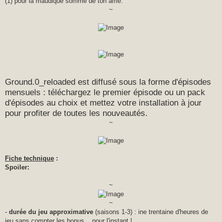
(1) pour la maudique somme de ton âme.
~
Ground.0_reloaded est diffusé sous la forme d'épisodes
mensuels : téléchargez le premier épisode ou un pack
d'épisodes au choix et mettez votre installation à jour
pour profiter de toutes les nouveautés.
~
Fiche technique
:
Spoiler:
~
~
-
durée du jeu approximative
(saisons 1-3) : ine trentaine d'heures de
jeu sans compter les bonus... pour l'instant !