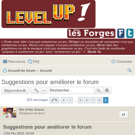
«
Écrire votre idée n'est pas commencer un jeu. Rédiger un document de conception n'est pas
commencer un jeu. Réunir une équipe n'est pas commencer un jeu. Même faire des
graphismes ou de la musique n'est pas commencer un jeu. C'est très facile de confondre
"préparer à commencer un jeu" avec "commencer un jeu".
» -
Derek Yu
Raccourcis
FAQ
Connexion
Accueil du forum
Accueil
ec
Suggestions pour améliorer le forum
her
Répondre
ch
er
203 messages
1
…
5
6
7
8
9
Roi of the Suisse
Citer
Dompteur de lions
Suggestions pour améliorer le forum
04 Fév 2015, 03:46