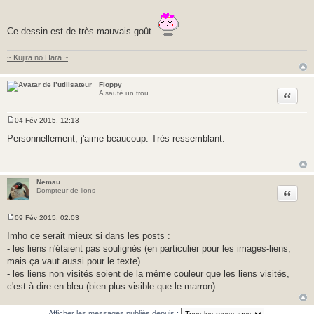
M
e
s
s
Ce dessin est de très mauvais goût
a
g
e
~ Kujira no Hara ~
Floppy
Citer
A sauté un trou
04 Fév 2015, 12:13
M
e
Personnellement, j'aime beaucoup. Très ressemblant.
s
s
a
g
e
Nemau
Citer
Dompteur de lions
09 Fév 2015, 02:03
M
e
Imho ce serait mieux si dans les posts :
s
- les liens n'étaient pas soulignés (en particulier pour les images-liens,
s
a
mais ça vaut aussi pour le texte)
g
- les liens non visités soient de la même couleur que les liens visités,
e
c'est à dire en bleu (bien plus visible que le marron)
Afficher les messages publiés depuis :