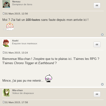
Nemau
Citer
Dompteur de lions
31 Mars 2015, 12:56
M
e
Moi ? J'ai fait un
100 fautes
sans faute depuis mon arrivée ici !
s
s
a
g
e
Azaki
Citer
Esquive tous marteaux
31 Mars 2015, 13:24
M
e
Bienvenue Mia-chan ! J'espère que tu te plairas ici. T'aimes les RPG ?
s
T'aimes
Chrono Trigger
et
Earthbound
?
s
a
g
e
Mince, j'ai pas pu me retenir...
Mia-chan
Citer
Voleur de drapeaux
31 Mars 2015, 17:58
M