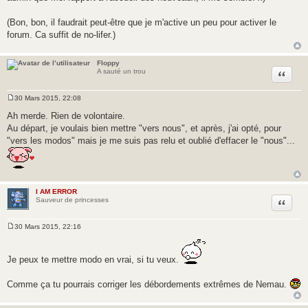
a
s
g
a
(Bon, bon, il faudrait peut-être que je m'active un peu pour activer le
e
g
forum. Ca suffit de no-lifer.)
e
Floppy
Citer
A sauté un trou
30 Mars 2015, 22:08
M
e
Ah merde. Rien de volontaire.
s
Au départ, je voulais bien mettre "vers nous", et après, j'ai opté, pour
s
a
"vers les modos" mais je me suis pas relu et oublié d'effacer le "nous"...
g
e
I AM ERROR
Citer
Sauveur de princesses
30 Mars 2015, 22:16
M
e
s
s
Je peux te mettre modo en vrai, si tu veux.
a
g
e
Comme ça tu pourrais corriger les débordements extrêmes de Nemau.