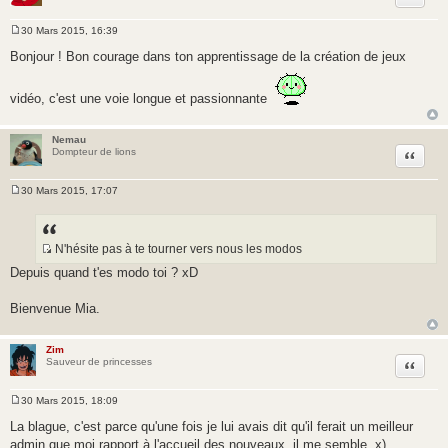
30 Mars 2015, 16:39
M
e
Bonjour ! Bon courage dans ton apprentissage de la création de jeux
s
s
a
vidéo, c'est une voie longue et passionnante
g
e
Nemau
Citer
Dompteur de lions
30 Mars 2015, 17:07
M
e
s
s
a
N'hésite pas à te tourner vers nous les modos
g
S
Depuis quand t'es modo toi ? xD
e
o
u
Bienvenue Mia.
r
c
Zim
e
Citer
Sauveur de princesses
d
u
30 Mars 2015, 18:09
m
M
e
e
La blague, c'est parce qu'une fois je lui avais dit qu'il ferait un meilleur
s
s
admin que moi rapport à l'accueil des nouveaux, il me semble. x)
s