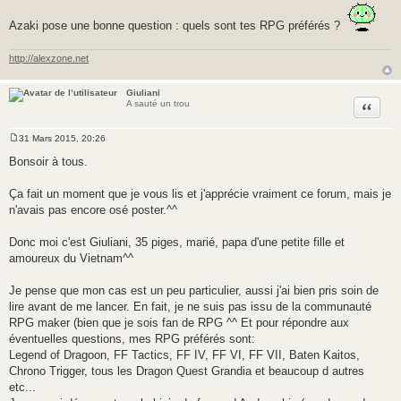
Azaki pose une bonne question : quels sont tes RPG préférés ?
http://alexzone.net
Giuliani
Citer
A sauté un trou
31 Mars 2015, 20:26
M
e
Bonsoir à tous.
s
s
a
Ça fait un moment que je vous lis et j'apprécie vraiment ce forum, mais je
g
n'avais pas encore osé poster.^^
e
Donc moi c'est Giuliani, 35 piges, marié, papa d'une petite fille et
amoureux du Vietnam^^
Je pense que mon cas est un peu particulier, aussi j'ai bien pris soin de
lire avant de me lancer. En fait, je ne suis pas issu de la communauté
RPG maker (bien que je sois fan de RPG ^^ Et pour répondre aux
éventuelles questions, mes RPG préférés sont:
Legend of Dragoon, FF Tactics, FF IV, FF VI, FF VII, Baten Kaitos,
Chrono Trigger, tous les Dragon Quest Grandia et beaucoup d autres
etc...