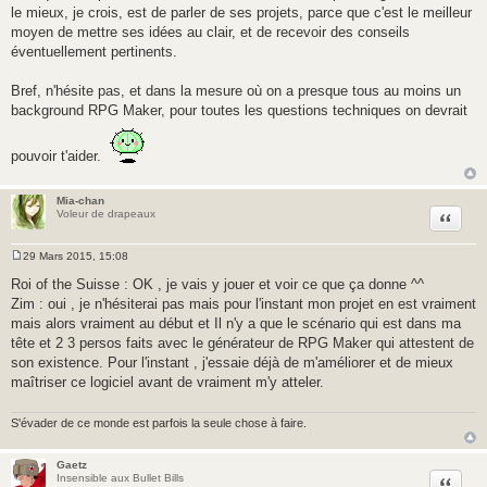
le mieux, je crois, est de parler de ses projets, parce que c'est le meilleur
moyen de mettre ses idées au clair, et de recevoir des conseils
éventuellement pertinents.
Bref, n'hésite pas, et dans la mesure où on a presque tous au moins un
background RPG Maker, pour toutes les questions techniques on devrait
pouvoir t'aider.
Mia-chan
Citer
Voleur de drapeaux
29 Mars 2015, 15:08
M
e
Roi of the Suisse : OK , je vais y jouer et voir ce que ça donne ^^
s
Zim : oui , je n'hésiterai pas mais pour l'instant mon projet en est vraiment
s
a
mais alors vraiment au début et Il n'y a que le scénario qui est dans ma
g
tête et 2 3 persos faits avec le générateur de RPG Maker qui attestent de
e
son existence. Pour l'instant , j'essaie déjà de m'améliorer et de mieux
maîtriser ce logiciel avant de vraiment m'y atteler.
S'évader de ce monde est parfois la seule chose à faire.
Gaetz
Citer
Insensible aux Bullet Bills