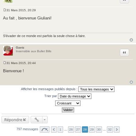
31 Mars 2015, 20:29
M
e
Au fait , bienvenue Giuliani!
s
s
a
g
e
S'évader de ce monde est parfois la seule chose à faire.
Gaetz
Citer
Insensible aux Bullet Bills
31 Mars 2015, 20:44
M
e
Bienvenue !
s
s
a
g
e
Afficher les messages publiés depuis :
Trier par
Répondre
797 messages
1
…
26
27
28
29
30
…
32