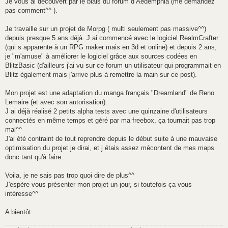
Je vous ai découvert par le biais du forum d Aedemphia (me demandez
pas comment^^ ).
Je travaille sur un projet de Morpg ( multi seulement pas massive^^)
depuis presque 5 ans déjà. J ai commencé avec le logiciel RealmCrafter
(qui s apparente à un RPG maker mais en 3d et online) et depuis 2 ans,
je "m'amuse" à améliorer le logiciel grâce aux sources codées en
BlitzBasic (d'ailleurs j'ai vu sur ce forum un utilisateur qui programmait en
Blitz également mais j'arrive plus à remettre la main sur ce post).
Mon projet est une adaptation du manga français "Dreamland" de Reno
Lemaire (et avec son autorisation).
J ai déjà réalisé 2 petits alpha tests avec une quinzaine d'utilisateurs
connectés en même temps et géré par ma freebox, ça tournait pas trop
mal^^
J'ai été contraint de tout reprendre depuis le début suite à une mauvaise
optimisation du projet je dirai, et j étais assez mécontent de mes maps
donc tant qu'à faire...
Voila, je ne sais pas trop quoi dire de plus^^
J'espère vous présenter mon projet un jour, si toutefois ça vous
intéresse^^
A bientôt