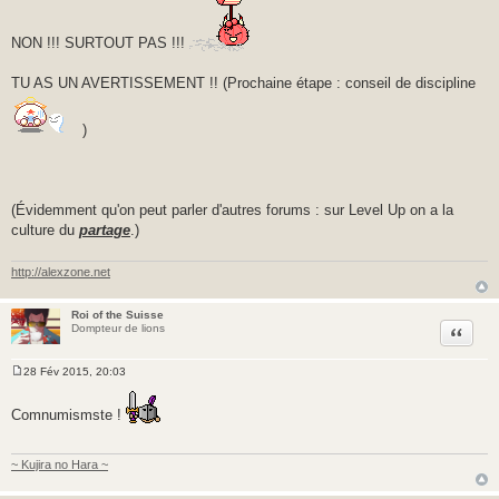
s
s
a
NON !!! SURTOUT PAS !!!
g
e
TU AS UN AVERTISSEMENT !! (Prochaine étape : conseil de discipline
)
(Évidemment qu'on peut parler d'autres forums : sur Level Up on a la
culture du
partage
.)
http://alexzone.net
Roi of the Suisse
Citer
Dompteur de lions
28 Fév 2015, 20:03
M
e
s
Comnumismste !
s
a
g
e
~ Kujira no Hara ~