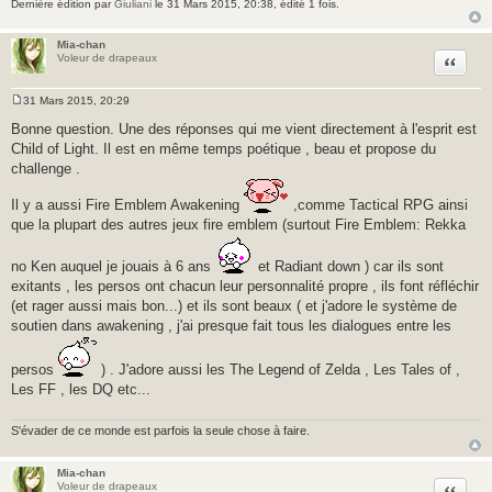
Dernière édition par
Giuliani
le 31 Mars 2015, 20:38, édité 1 fois.
Mia-chan
Citer
Voleur de drapeaux
31 Mars 2015, 20:29
M
e
Bonne question. Une des réponses qui me vient directement à l'esprit est
s
Child of Light. Il est en même temps poétique , beau et propose du
s
a
challenge .
g
e
Il y a aussi Fire Emblem Awakening
,comme Tactical RPG ainsi
que la plupart des autres jeux fire emblem (surtout Fire Emblem: Rekka
no Ken auquel je jouais à 6 ans
et Radiant down ) car ils sont
exitants , les persos ont chacun leur personnalité propre , ils font réfléchir
(et rager aussi mais bon...) et ils sont beaux ( et j'adore le système de
soutien dans awakening , j'ai presque fait tous les dialogues entre les
persos
) . J'adore aussi les The Legend of Zelda , Les Tales of ,
Les FF , les DQ etc...
S'évader de ce monde est parfois la seule chose à faire.
Mia-chan
Citer
Voleur de drapeaux