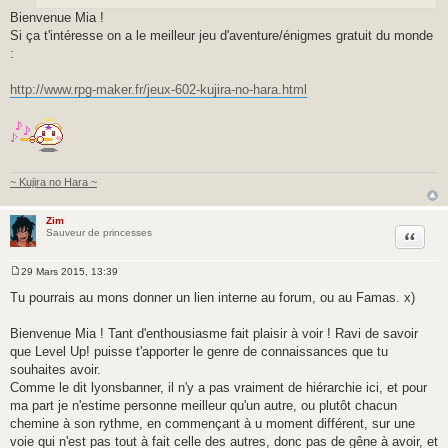
Bienvenue Mia !
Si ça t'intéresse on a le meilleur jeu d'aventure/énigmes gratuit du monde
:
http://www.rpg-maker.fr/jeux-602-kujira-no-hara.html
~ Kujira no Hara ~
Zim
Citer
Sauveur de princesses
29 Mars 2015, 13:39
M
e
Tu pourrais au mons donner un lien interne au forum, ou au Famas. x)
s
s
a
Bienvenue Mia ! Tant d'enthousiasme fait plaisir à voir ! Ravi de savoir
g
que Level Up! puisse t'apporter le genre de connaissances que tu
e
souhaites avoir.
Comme le dit lyonsbanner, il n'y a pas vraiment de hiérarchie ici, et pour
ma part je n'estime personne meilleur qu'un autre, ou plutôt chacun
chemine à son rythme, en commençant à u moment différent, sur une
voie qui n'est pas tout à fait celle des autres, donc pas de gêne à avoir, et