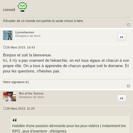
conseil
.
S'évader de ce monde est parfois la seule chose à faire.
Lyonsbanner
Citer
Dompteur de lions
28 Mars 2015, 16:43
M
e
Bonjour et soit la bienvenue.
s
Ici, il n'y a pas vraiment de hiérarchie, on est tous égaux et chacun à son
s
a
propre rôle. On a tous à apprendre de chacun quelque soit le domaine. Et
g
pour les questions, n'hésites pas.
e
Votre signature ici.
Roi of the Suisse
Citer
Dompteur de lions
29 Mars 2015, 11:25
M
e
s
s
a
Habitée d'une passion dévorante pour les jeux-vidéos ( notamment les
g
RPG , jeux d'aventure , d'énigmes
e