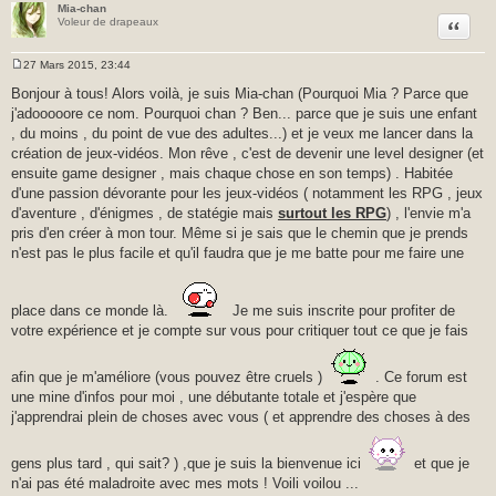
Mia-chan
Citer
Voleur de drapeaux
27 Mars 2015, 23:44
M
e
Bonjour à tous! Alors voilà, je suis Mia-chan (Pourquoi Mia ? Parce que
s
j'adooooore ce nom. Pourquoi chan ? Ben... parce que je suis une enfant
s
a
, du moins , du point de vue des adultes...) et je veux me lancer dans la
g
création de jeux-vidéos. Mon rêve , c'est de devenir une level designer (et
e
ensuite game designer , mais chaque chose en son temps) . Habitée
d'une passion dévorante pour les jeux-vidéos ( notamment les RPG , jeux
d'aventure , d'énigmes , de statégie mais
surtout les RPG
) , l'envie m'a
pris d'en créer à mon tour. Même si je sais que le chemin que je prends
n'est pas le plus facile et qu'il faudra que je me batte pour me faire une
place dans ce monde là.
Je me suis inscrite pour profiter de
votre expérience et je compte sur vous pour critiquer tout ce que je fais
afin que je m'améliore (vous pouvez être cruels )
. Ce forum est
une mine d'infos pour moi , une débutante totale et j'espère que
j'apprendrai plein de choses avec vous ( et apprendre des choses à des
gens plus tard , qui sait? ) ,que je suis la bienvenue ici
et que je
n'ai pas été maladroite avec mes mots ! Voili voilou ...