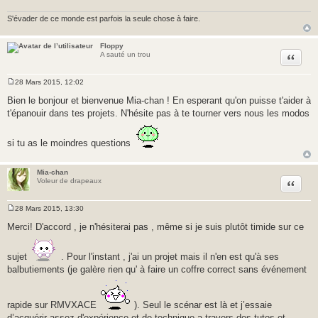
S'évader de ce monde est parfois la seule chose à faire.
Floppy
Citer
A sauté un trou
28 Mars 2015, 12:02
M
e
Bien le bonjour et bienvenue Mia-chan ! En esperant qu'on puisse t'aider à
s
t'épanouir dans tes projets. N'hésite pas à te tourner vers nous les modos
s
a
g
e
si tu as le moindres questions
Mia-chan
Citer
Voleur de drapeaux
28 Mars 2015, 13:30
M
e
Merci! D'accord , je n'hésiterai pas , même si je suis plutôt timide sur ce
s
s
a
sujet
. Pour l'instant , j'ai un projet mais il n'en est qu'à ses
g
e
balbutiements (je galère rien qu' à faire un coffre correct sans événement
rapide sur RMVXACE
). Seul le scénar est là et j’essaie
d’acquérir assez d'expérience et de technique a travers des tutos et