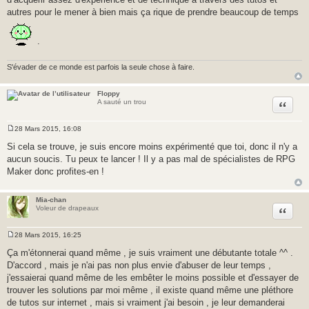
autres pour le mener à bien mais ça rique de prendre beaucoup de temps
.
S'évader de ce monde est parfois la seule chose à faire.
Floppy
Citer
A sauté un trou
28 Mars 2015, 16:08
M
e
Si cela se trouve, je suis encore moins expérimenté que toi, donc il n'y a
s
aucun soucis. Tu peux te lancer ! Il y a pas mal de spécialistes de RPG
s
a
Maker donc profites-en !
g
e
Mia-chan
Citer
Voleur de drapeaux
28 Mars 2015, 16:25
M
e
Ça m'étonnerai quand même , je suis vraiment une débutante totale ^^ .
s
D'accord , mais je n'ai pas non plus envie d'abuser de leur temps ,
s
a
j'essaierai quand même de les embêter le moins possible et d'essayer de
g
trouver les solutions par moi même , il existe quand même une pléthore
e
de tutos sur internet , mais si vraiment j'ai besoin , je leur demanderai