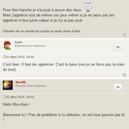
e
s
s
Pour être franche je n'ai joué à aucun des deux
a
Mais j'apprécie tout de même ces jeux même si je ne peux pas les
g
e
apprécier à leur juste valeur si je n'y ai pas joué.
S'évader de ce monde est parfois la seule chose à faire.
Azaki
Citer
Esquive tous marteaux
31 Mars 2015, 18:20
M
e
C'est bien. Il faut les apprécier. C'est
la base
(non je ne force pas la main
s
du tout).
s
a
g
e
AlexRE
Citer
Esquive tous marteaux
31 Mars 2015, 18:23
M
e
Hello Mia-chan !
s
s
a
Bienvenue ici ! Pas de problème si tu débutes, on est tous passés par là
g
!
e